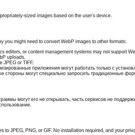
opriately-sized images based on the user's device.
hy you might need to convert WebP images to other formats:
cs editors, or content management systems may not support W
ebP uploads.
ike JPEG or TIFF.
изированные приложения могут работать только с устано
ые стороны могут специально запросить традиционные фор
граммы могут его не открывать, часть сервисов не поддерж
спользование.
 to JPEG, PNG, or GIF. No installation required, and your priva