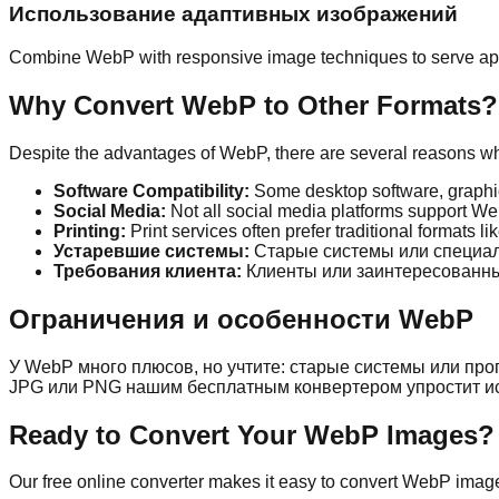
Использование адаптивных изображений
Combine WebP with responsive image techniques to serve appr
Why Convert WebP to Other Formats?
Despite the advantages of WebP, there are several reasons w
Software Compatibility
:
Some desktop software, graphi
Social Media
:
Not all social media platforms support W
Printing
:
Print services often prefer traditional formats l
Устаревшие системы
:
Старые системы или специал
Требования клиента
:
Клиенты или заинтересованн
Ограничения и особенности WebP
У WebP много плюсов, но учтите: старые системы или про
JPG или PNG нашим бесплатным конвертером упростит и
Ready to Convert Your WebP Images?
Our free online converter makes it easy to convert WebP images