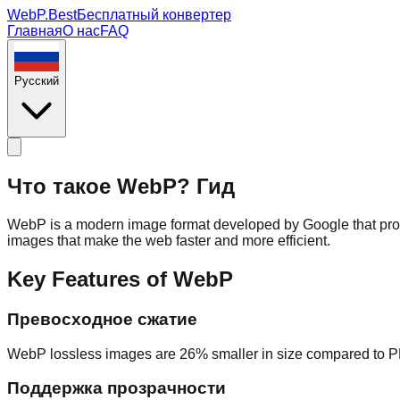
WebP.Best
Бесплатный конвертер
Главная
О нас
FAQ
Русский
Что такое WebP? Гид
WebP is a modern image format developed by Google that prov
images that make the web faster and more efficient.
Key Features of WebP
Превосходное сжатие
WebP lossless images are 26% smaller in size compared to 
Поддержка прозрачности