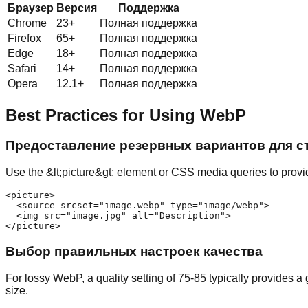
Браузер
Версия
Поддержка
Chrome
23+
Полная поддержка
Firefox
65+
Полная поддержка
Edge
18+
Полная поддержка
Safari
14+
Полная поддержка
Opera
12.1+
Полная поддержка
Best Practices for Using WebP
Предоставление резервных вариантов для с
Use the &lt;picture&gt; element or CSS media queries to prov
<picture>

  <source srcset="image.webp" type="image/webp">

  <img src="image.jpg" alt="Description">

</picture>
Выбор правильных настроек качества
For lossy WebP, a quality setting of 75-85 typically provides a
size.