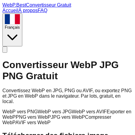
WebP.Best
Convertisseur Gratuit
Accueil
À propos
FAQ
Français
Convertisseur WebP JPG
PNG Gratuit
Convertissez WebP en JPG, PNG ou AVIF, ou exportez PNG
et JPG en WebP dans le navigateur. Par lots, gratuit, en
local.
WebP vers PNG
WebP vers JPG
WebP vers AVIF
Exporter en
WebP
PNG vers WebP
JPG vers WebP
Compresser
WebP
AVIF vers WebP