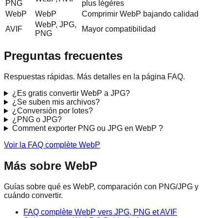
PNG
plus légères
WebP
WebP
Comprimir WebP bajando calidad
WebP, JPG,
AVIF
Mayor compatibilidad
PNG
Preguntas frecuentes
Respuestas rápidas. Más detalles en la página FAQ.
¿Es gratis convertir WebP a JPG?
¿Se suben mis archivos?
¿Conversión por lotes?
¿PNG o JPG?
Comment exporter PNG ou JPG en WebP ?
Voir la FAQ complète WebP
Más sobre WebP
Guías sobre qué es WebP, comparación con PNG/JPG y
cuándo convertir.
FAQ complète WebP vers JPG, PNG et AVIF